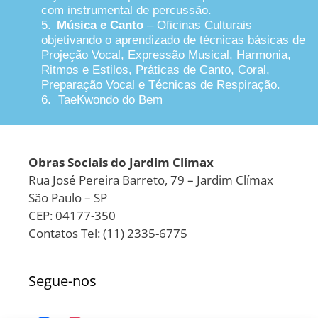
com instrumental de percussão.
5.
Música e Canto
– Oficinas Culturais
objetivando o aprendizado de técnicas básicas de
Projeção Vocal, Expressão Musical, Harmonia,
Ritmos e Estilos, Práticas de Canto, Coral,
Preparação Vocal e Técnicas de Respiração.
6. TaeKwondo do Bem
Obras Sociais do Jardim Clímax
Rua José Pereira Barreto, 79 – Jardim Clímax
São Paulo – SP
CEP: 04177-350
Contatos Tel: (11) 2335-6775
Segue-nos